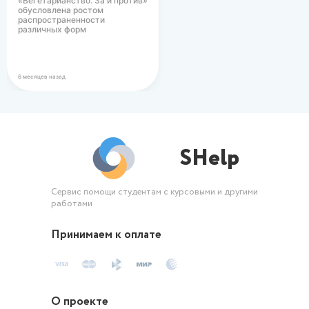
«Вегетарианство. За и против»
обусловлена ростом
распространенности
различных форм
вегетарианского питания в
современном…
6 месяцев назад
SHelp
Сервис помощи студентам с курсовыми и другими
работами
Принимаем к оплате
О проекте