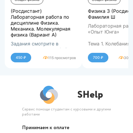
(Росдистант)
Физика 3 (Росдист
Лабораторная работа по
Фамилия Ш
дисциплине Физика.
Лабораторная раб
Механика. Молекулярная
«Опыт Юнга»
физика (Вариант А)
Задания смотрите в
Тема 1. Колебания 
демонстрационном файле
Лабораторная раб
450 ₽
700 ₽
115 просмотров
300 
«Внешний фотоэфф
Тема 2. Тепловое
излучение и квант
природа света
SHelp
Лабораторная раб
«Спектр излучени
атомарного водор
Сервис помощи студентам с курсовыми и другими
работами
Тема 4. Атом водо
Многоэлектронны
Принимаем к оплате