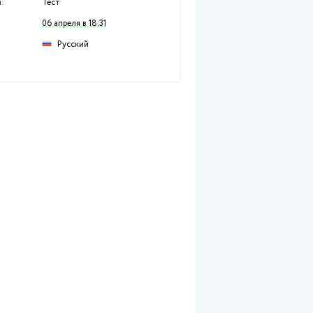
Раздел:
Технические дисцип
Предмет:
Здания и сооружени
Тип работы:
Тест
Размещен:
06 апреля в 18:31
Русский
Язык: