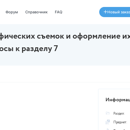
Специалисты
Форум
Справочник
FAQ
пографических съемок и о
ые вопросы к разделу 7
августа в 17:50