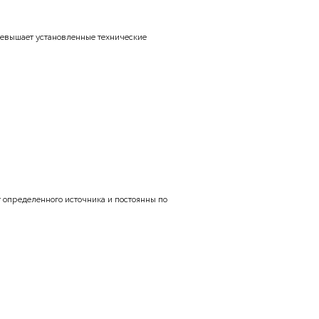
езультаты, полученные при измерениях одним и тем же
е или равноценными методами, одинаковым числом
виях?
чина которых превышает установленные технические
мерений?