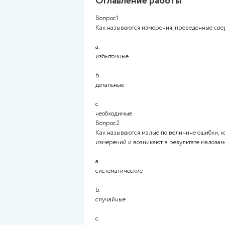
Баллы 20,00/20,00
Оценка 100,00 из 100,00
Оглавление работ
Вопрос1
Как называются измерения, 
a.
избыточные
b.
детальные
c.
необходимые
Вопрос2
Как называются малые по вел