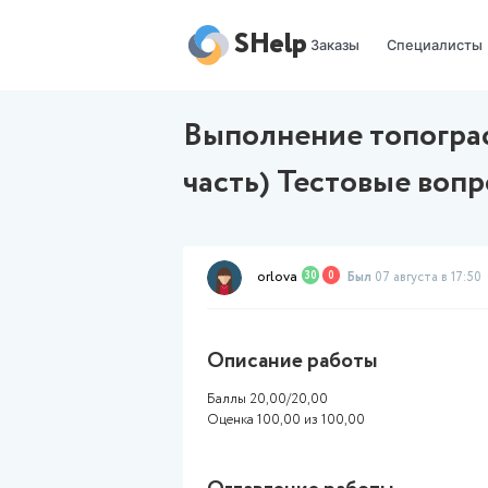
SHelp
Заказы
Выполнение то
часть) Тестов
orlova
30
0
Был
07 
Описание работы