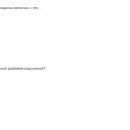
аний, сооружений являются…
ными
габариты зданий и сооружений являются…