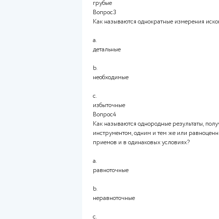
измерений и возникают в рез
a.
систематические
b.
случайные
c.
грубые
Вопрос3
Как называются однократные
a.
детальные
b.
необходимые