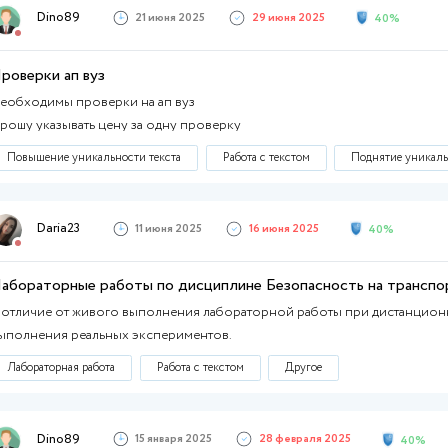
Проверки ап вуз
Интересуют проверки ап вуз на постоянной
Повышение уникальности текста
Работа с
elp
о
Dino89
о:
21 июня 2025
29
ру
Проверки ап вуз
Необходимы проверки на ап вуз
Прошу указывать цену за одну проверку
ту
Повышение уникальности текста
Работа с