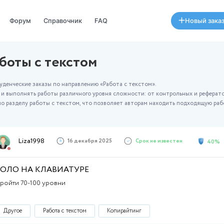
Специалисты
Форум
Справочник
FAQ
делу работы с текстом
 актуальные студенческие заказы по направлению «Работа с т
одящие задания и выполнять работы различного уровня сложнос
т новые заказы по разделу работы с текстом, что позволяет а
Liza1998
16 декабря 2025
СОЛО НА КЛАВИАТУРЕ