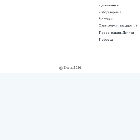
Reliable
22 июля
24 июля
Оформить КП ОДН 4479
Оформить курсовую работу по требования
Курсовая работа
Работа с текстом
О
1