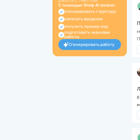
Не нашли нужную
учебную работу по
работе с текстом?
Сгенерируйте работы с
помощью нейросети Sh
AI для учебных работ п
работе с текстом
С помощью Shelp AI можн
сгенерировать структу
написать введение
получить пример код
подготовить черновик
работы
Сгенерировать рабо