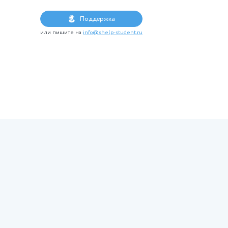
м ВУЗа
формление работы
...
2
3