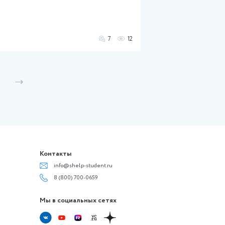
Другое
ок не известен
0%
леты, листовки
листовки
Оформление работы