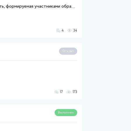
 основе
 текстом
Поднятие уникальности текста
8 февраля 2025
40%
 основе
 текстом
Поднятие уникальности текста
31 октября 2024
40%