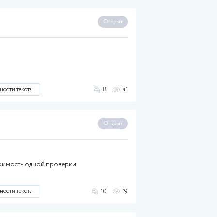
инг
31 августа 2025
40%
оставить полный отчёт в пдф
 текстом
Поднятие уникальности текста
 июля 2025
40%