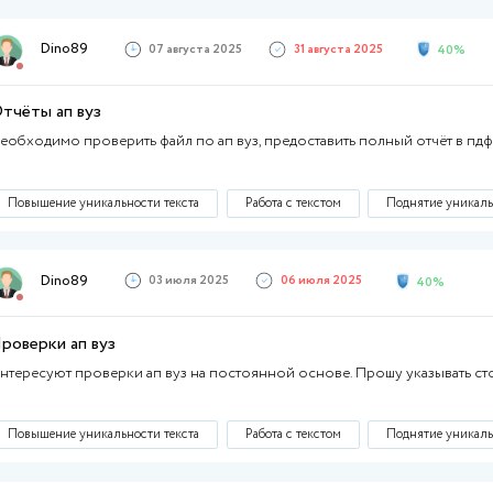
Пройти 70-100 уровни
Другое
Работа с текстом
Копирайт
Dino89
07 августа 2025
Отчёты ап вуз
Необходимо проверить файл по ап вуз, пред
Повышение уникальности текста
Работа с
Dino89
03 июля 2025
06