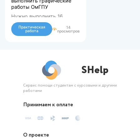
выполнить графические
работы ОмГПУ
Нужно выполнить 16
заданий
по дисциплине
Практическая
14
Практикум по
работа
просмотров
изображению
пространственных фигур.
Вуз
ОмГПУ.
SHelp
Сервис помощи студентам с курсовыми и другими
работами
Принимаем к оплате
О проекте