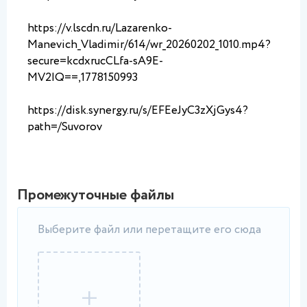
https://v.lscdn.ru/Lazarenko-
Manevich_Vladimir/614/wr_20260202_1010.mp4?
secure=kcdxrucCLfa-sA9E-
MV2IQ==,1778150993
https://disk.synergy.ru/s/EFEeJyC3zXjGys4?
path=/Suvorov
Промежуточные файлы
Выберите файл или перетащите его сюда
+