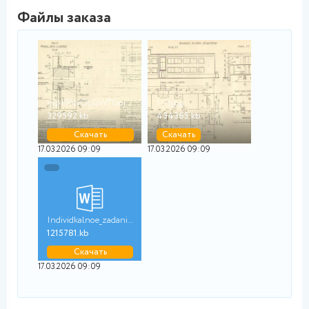
Файлы заказа
kyp19NvQcGWTGojJLDoA...
1 (1).jpg
329592.kb
434365.kb
Скачать
Скачать
17.03.2026 09:09
17.03.2026 09:09
Individkalnoe_zadani...
1215781.kb
Скачать
17.03.2026 09:09