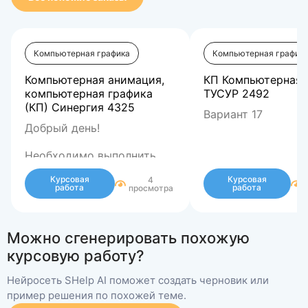
Компьютерная графика
Компьютерная график
Компьютерная анимация,
КП Компьютерная 
компьютерная графика
ТУСУР 2492
(КП) Синергия 4325
Вариант 17
Добрый день!
Необходимо выполнить
задание (прикреплено)
Курсовая
Курсовая
4
Тема
Персонажи в
работа
работа
просмотра
рисованной традиционной
2D анимации студии
Дисней
(на примере проекта
Можно сгенерировать похожую
Золушка
курсовую работу?
В комментарии
указывайте возможные
Нейросеть SHelp AI поможет создать черновик или
СРОКИ и СТОИМОСТЬ.
пример решения по похожей теме.
Все вопросы по заказу