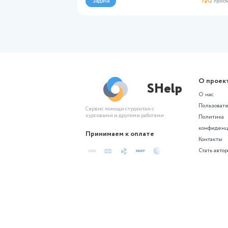
Похожие з
«Математи
Математическая статистика
test zadacha
test11