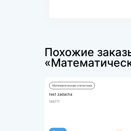
Найди своего
Сервис сотруднича
осуществляется в т
8
Экспертов