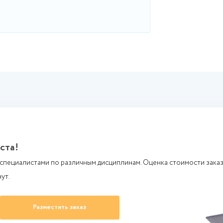
йлы
ретащите его сюда