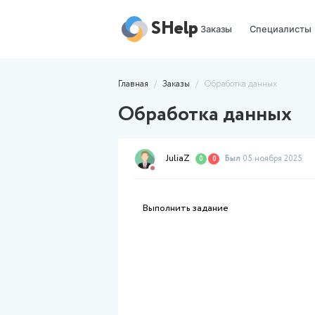
SHelp
Заказы
Главная
/
Заказы
/
Обработка 
Обработка да
JuliaZ
Был
05
0
0
Выполнить задание