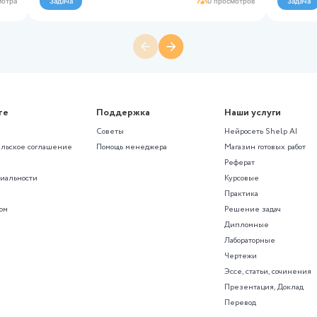
аказы из раздела
ческие дисципли
Математическая статистика
5 заданий по теории вероятност
математической статистике
Теория вероятности и математич
статистика
10 вариант, 5 заданий