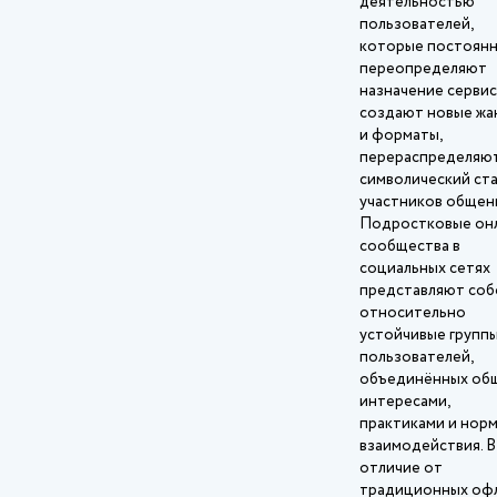
деятельностью
пользователей,
которые постоян
переопределяют
назначение сервис
создают новые жа
и форматы,
перераспределяю
символический ст
участников общен
Подростковые он
сообщества в
социальных сетях
представляют соб
относительно
устойчивые групп
пользователей,
объединённых об
интересами,
практиками и нор
взаимодействия. В
отличие от
традиционных оф