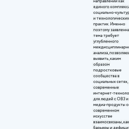
направлений как
единого комплекс
социально‑культу
и технологических
практик. Именно
поэтому заявленн
тема требует
углубленного
междисциплинарн
анализа, позволя
выявить, каким
образом
подростковые
сообщества в
социальных сетях,
современные
интернет‑техноло
для людей с ОВЗ и
медиа‑продукты о
современном
искусстве
взаимосвязаны, ка
барьеры и дефици