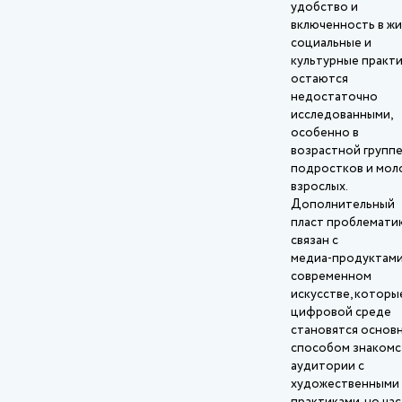
удобство и
включенность в ж
социальные и
культурные практ
остаются
недостаточно
исследованными,
особенно в
возрастной групп
подростков и мол
взрослых.
Дополнительный
пласт проблемати
связан с
медиа‑продуктами
современном
искусстве, которы
цифровой среде
становятся основ
способом знакомс
аудитории с
художественными