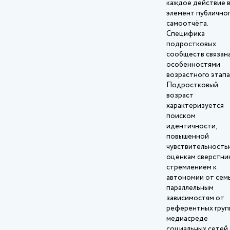
каждое действие 
элемент публично
самоотчёта.
Специфика
подростковых
сообществ связана
особенностями
возрастного этапа
Подростковый
возраст
характеризуется
поиском
идентичности,
повышенной
чувствительность
оценкам сверстни
стремлением к
автономии от сем
параллельным
зависимостям от
референтных групп
медиасреде
социальных сетей