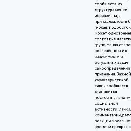
сообществ, их
структура менее
иерархична, а
принадлежность б
гибкая: подросток
может одновреме
состоять в десятк
групп, меняя степе
вовлечённости в
зависимости от
актуальных задач
самоопределения 
признания. Важной
характеристикой
таких сообществ
становится
постоянная видим
социальной
активности: лайки,
комментарии, репо
реакции в реально
времени превращ