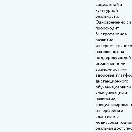
социальной и
культурной
реальности.
Одновременно с э
происходит
быстротемпное
развитие
интернет‑техноло
нацеленных на
поддержку людей 
ограниченными
возможностями
здоровья: платфо
дистанционного
обучения, сервисы
коммуникации и
навигации,
специализирован
интерфейсы и
адаптивные
медиасреды, одна
реальная доступно