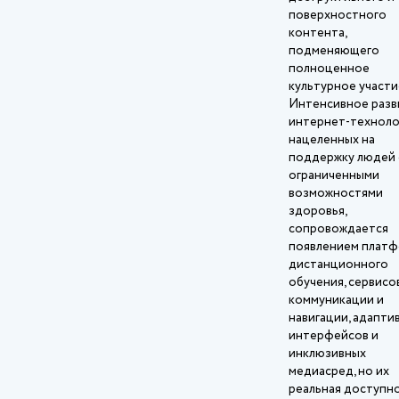
поверхностного
контента,
подменяющего
полноценное
культурное участи
Интенсивное разв
интернет‑техноло
нацеленных на
поддержку людей 
ограниченными
возможностями
здоровья,
сопровождается
появлением плат
дистанционного
обучения, сервисо
коммуникации и
навигации, адапти
интерфейсов и
инклюзивных
медиасред, но их
реальная доступн