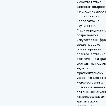
и соответствие
запросам подрост
и молодых взрослы
ОВЗ остаются
недостаточно
изученными.
Медиа‑продукты 
современном
искусстве в цифр
среде нередко
ориентированы
преимущественно
развлечение и кра
визуальную подачу
ведет к
фрагментарному
усвоению сложных
художественных
практик и снижает
потенциал искусс
как ресурса разви
критического