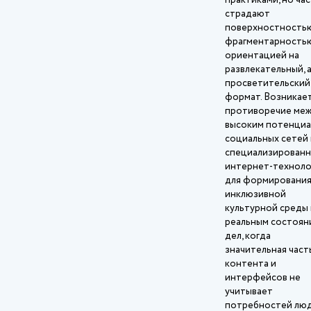
практиками, но ча
страдают
поверхностностью
фрагментарность
ориентацией на
развлекательный, а
просветительский
формат. Возникае
противоречие ме
высоким потенци
социальных сетей 
специализирован
интернет‑техноло
для формировани
инклюзивной
культурной среды 
реальным состоян
дел, когда
значительная част
контента и
интерфейсов не
учитывает
потребностей люд