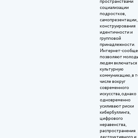
пространствами
социализации
подростков,
самопрезентации,
конструирования
идентичности и
групповой
принадлежности.
Интернет‑сообще
позволяют молод
людям включаться 
культурную
коммуникацию, в 
числе вокруг
современного
искусства, однако
одновременно
усиливают риски
кибербуллинга,
цифрового
неравенства,
распространения
деструктивного и