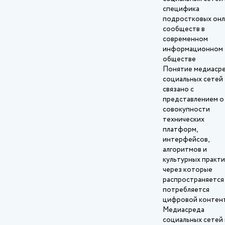
специфика
подростковых онл
сообществ в
современном
информационном
обществе
Понятие медиаср
социальных сетей
связано с
представлением о
совокупности
технических
платформ,
интерфейсов,
алгоритмов и
культурных практи
через которые
распространяется
потребляется
цифровой контент
Медиасреда
социальных сетей