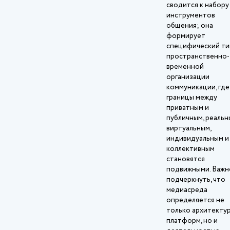
сводится к набору
инструментов
общения; она
формирует
специфический ти
пространственно-
временной
организации
коммуникации, где
границы между
приватным и
публичным, реальн
виртуальным,
индивидуальным и
коллективным
становятся
подвижными. Важн
подчеркнуть, что
медиасреда
определяется не
только архитекту
платформ, но и