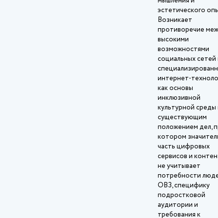
мышления и
эстетического опы
Возникает
противоречие ме
высокими
возможностями
социальных сетей 
специализирован
интернет‑техноло
как основы
инклюзивной
культурной среды 
существующим
положением дел, 
котором значител
часть цифровых
сервисов и контен
не учитывает
потребности люде
ОВЗ, специфику
подростковой
аудитории и
требования к