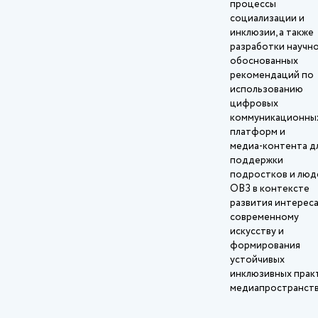
процессы
социализации и
инклюзии, а также
разработки научн
обоснованных
рекомендаций по
использованию
цифровых
коммуникационны
платформ и
медиа‑контента д
поддержки
подростков и люд
ОВЗ в контексте
развития интереса
современному
искусству и
формирования
устойчивых
инклюзивных практ
медиапространств