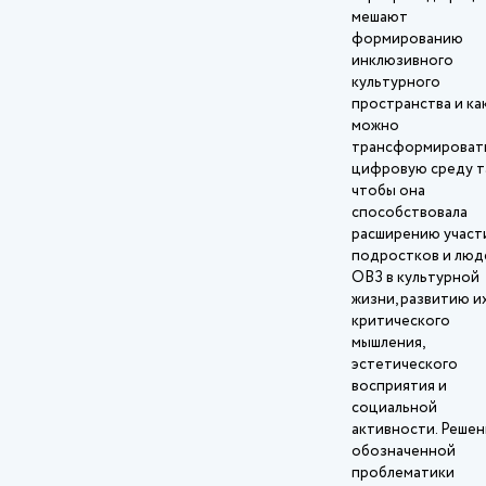
мешают
формированию
инклюзивного
культурного
пространства и ка
можно
трансформироват
цифровую среду т
чтобы она
способствовала
расширению участ
подростков и люд
ОВЗ в культурной
жизни, развитию и
критического
мышления,
эстетического
восприятия и
социальной
активности. Реше
обозначенной
проблематики