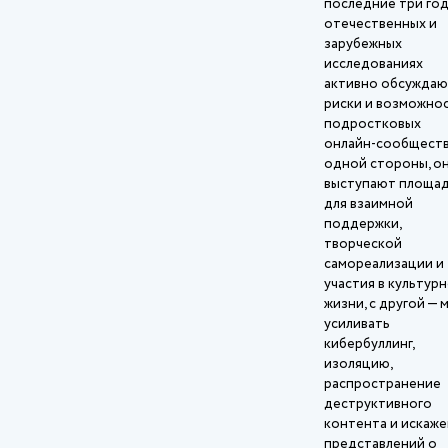
последние три год
отечественных и
зарубежных
исследованиях
активно обсуждаю
риски и возможно
подростковых
онлайн‑сообществ
одной стороны, о
выступают площа
для взаимной
поддержки,
творческой
самореализации и
участия в культур
жизни, с другой — 
усиливать
кибербуллинг,
изоляцию,
распространение
деструктивного
контента и искаж
представлений о