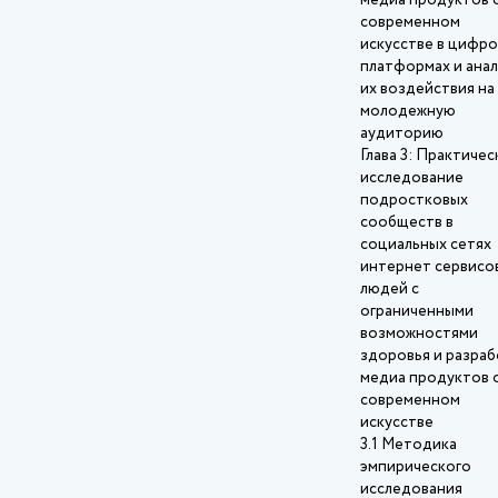
медиа продуктов 
современном
искусстве в цифр
платформах и ана
их воздействия на
молодежную
аудиторию
Глава 3: Практиче
исследование
подростковых
сообществ в
социальных сетях
интернет сервисо
людей с
ограниченными
возможностями
здоровья и разра
медиа продуктов 
современном
искусстве
3.1 Методика
эмпирического
исследования