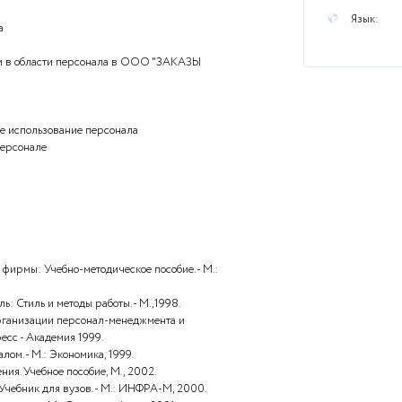
гими предметами или сдачей тестов онлайн, а так же
ючая дипломные - пишите в личные сообщения
)
ы
етинга персонала
онала
овой деятельности в области персонала в ООО "ЗАКАЗЫ
ерсоналу
в персонале
ение и дальнейшее использование персонала
 потребности в персонале
очники