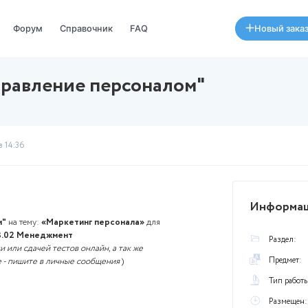
Специалисты
Форум
Справочник
FAQ
та - "Управление персонал
Был
29 января в 14:36
ие персоналом"
на тему:
«Маркетинг персонала»
для
ю обучения
38.03.02 Менеджмент