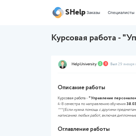
SHelp
Заказы
Курсовая рабо
HelpUniversity
2
0
Описание работы
Курсовая работа -
"
Управлен
4-8 семестра по направлени