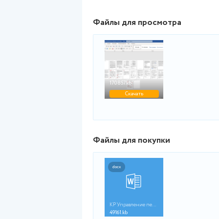
- Ростов н/Д: "Феникс", 2001.
15. Управление современной ко
Лииса. - М.: ИНФРА - М., 2001.
16. Экономика и организация 
ред. А.Н. Соломатина. - 2-е изд
17. Экономика и организация 
ред. А.Н. Соломатина. - 2-е изд
18. Экономика торгового предп
19. Эффективное управление ф
Васюхин О.В., Голубев А.А., По
Файлы для просмот