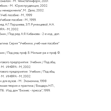
ие деятельности фирмы: Учебно-методическое пособие. - М.:
ый руководитель: Стиль и методы работы. - М.,1998.
овая концепция организации персонал-менеджмента и
силы. М.: Прогресс - Академия 1999.
авления персоналом. - М.: Экономика, 1999.
дрового обеспечения. Учебное пособие, М., 2002.
циология труда: Учебник для вузов. - М.: ИНФРА-М, 2000.
 Управление персоналом. - М.: Финстатинформ, 2001.
 персоналом: Учебник. - М.: Юриспруденция, 2002.
едоури Ф. "Основы менеджмента", М.: Дело, 2002.
 менеджмента. Учеб. пособие. - М., 1999
 менеджмента. Учебное пособие. - М., 1999.
Учебник / Под ред. А.Г. Поршнева, З.П. Румянцевой, Н.А.
. и доп. - М.: ИНФРА - М, 2002.
низации: Учебник / Под ред. А.Я. Кибанова. - 2-е изд., доп.
001.
од ред. С.И. Самыгина. Серия "Учебники, учеб-ные пособия"