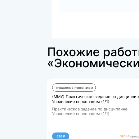
png
2024-04-06_13-45-43....
170857.kb
Скачать
Файлы для покупки
docx
КР Управление персон...
49161.kb