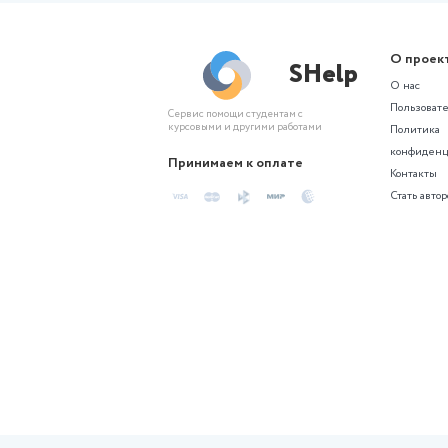
Управление персоналом (1/1)
550 ₽
Не нашли подхо
Создайте проект по похожей те
Похожие сгене
Курсовая
Методика обработки и