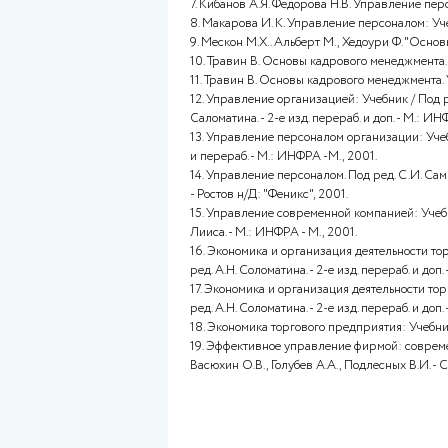
1. Алексеева М.М. Планирован
ЮНИТИ, 2000.
2. Анкудинов Ю.А. Хозяйственн
3. Богданова Е.Л. Маркетинг
конкурентоспособной рабочей 
4. Бойдаченко П.Г. Служба упр
5. Гапошина Л.Г. Маркетинг ка
6. Генкин Б.М. Экономика и со
7. Кибанов А.Я. Федорова Н.В.
8. Макарова И. К. Управление
9. Мескон М.Х.. Альберт М., Х
10. Травин В. Основы кадрового
11. Травин В. Основы кадрового
12. Управление организацией: 
Саломатина. - 2-е изд. перераб
13. Управление персоналом орга
и перераб. - М.: ИНФРА -М., 2
14. Управление персоналом. П