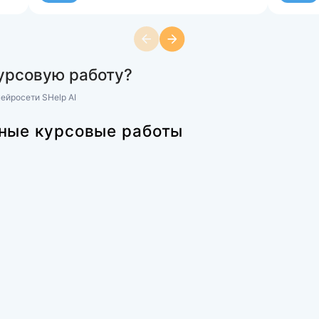
аботы из раздела
еские дисциплин
Управление персоналом
 по дисциплине
(ММУ) Практические задания по
Управление человеческими ресу
сциплине
ПРАКТИЧЕСКИЕ (СИТУАЦИОНН