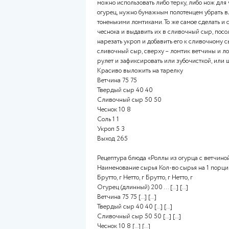
- Авокадо: 50; 7500.
- Вяленые томаты: 7500.
- Зелень (базилик): 1800.
- Салат рукола: 2250.
- Помидоры черри: 2400.
Масса нетто:
- Чиабатта: 15 000.
- Масло оливковое: 750.
- Сыр фета: 4500.
- Сыр сливочный кремете: 45
- Авокадо: 31; 4650.
- Вяленые томаты: 4650.
- Зелень (базилик): 1500.
- Салат рукола: 1500.
- Помидоры черри: 1950.
Выход: 22 500.
Вопрос2
Решите профессиональную зад
Выполните пересчет количест