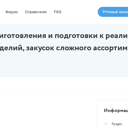
Специалисты
Форум
Справочник
FAQ
ссы приготовления и подго
ных изделий, закусок слож
августа в 17:50