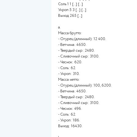
Рассчитайте, сколько потребу
с ветчиной и мягким сыром. Ра
составляет 50 %.
ТЕХНОЛОГИЧЕСКАЯ КАРТ
Наименование блюда: «Роллы 
Наименование сырья Вес брутто
приготовления блюда
Огурец (длинный) 200 Огурец 
можно использовать либо терк
огурец, нужно бумажным полот
тоненькими ломтиками. То же с
чеснока и выдавить их в слив
нарезать укроп и добавить его
сливочный сыр, сверху – ломт
рулет и зафиксировать или зу
Красиво выложить на тарелку
Ветчина 75 75
Твердый сыр 40 40