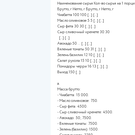
Сборника технологических но
технологическими рекомендаци
положить кусочки хлеба на пр
сбрызнуть оливковым маслом, 
или под саламандер. Хлебу дат
пикантности). Смешать вилоч
Авокадо нарезать кубиками, и
массой, сверху положить куби
Рецептура блюда «Брускетта 
Наименование сырья Кол-во с
Брутто, г Нетто, г Брутто, г Нетт
Чиабатта 100 100 [...] [...]
Масло оливковое 5 5 [...] [...]
Сыр фета 30 30 [...] [...]
Сыр сливочный кремете 30 3
[...] [...]
Авокадо 50 … [...] [...]
Вяленые томаты 50 31 [...] [...]