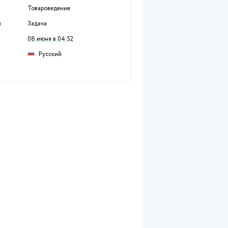
Информация о работе
№ 2768
Раздел:
Экономические дисц
Предмет:
Товароведение
Тип работы:
Задача
Размещен:
08 июня в 04:52
Русский
Язык: