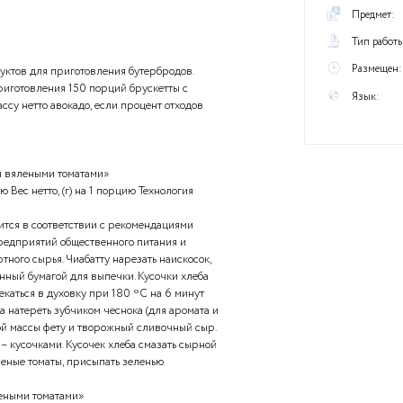
ы
ачу.
ва сырья и продуктов для приготовления бутербродов.
ется сырья для приготовления 150 порций брускетты с
 Рассчитайте массу нетто авокадо, если процент отходов
А
тта с овощами и вялеными томатами»
, (г) на 1 порцию Вес нетто, (г) на 1 порцию Технология
 сырья производится в соответствии с рекомендациями