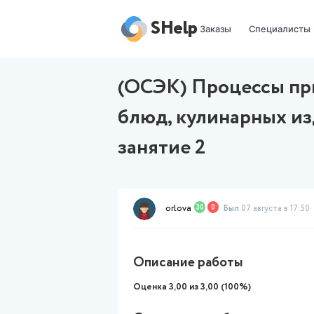
SHelp
Заказы
(ОСЭК) Проце
блюд, кулинар
занятие 2
orlova
30
0
Был
07 