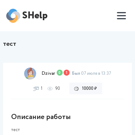
SHelp
тест
Dzivar
0
1
Был
07 июля в 13:37
1
90
10000 ₽
Описание работы
тест