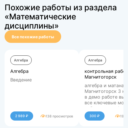
Похожие работы из раздела
«Математические
дисциплины»
Все похожие работы
Алгебра
Алгебра
Алгебра
контрольная работ
Магнитогорск
Введение
алгебра и матанал
Магнитогорск 3 ку
в демо работе вы
все ключевые мом
таблицы и графики
которых работа яв
2 989 ₽
300 ₽
138 просмотров
195 
не полной, в платн
версии есть все и