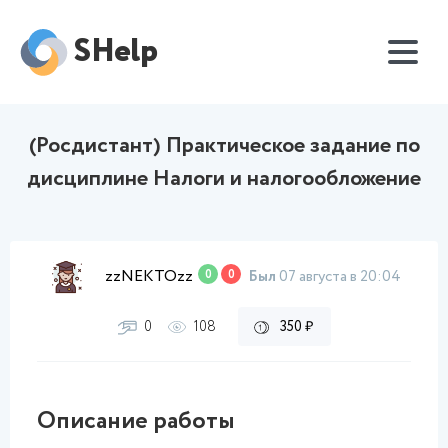
SHelp
(Росдистант) Практическое задание по
дисциплине Налоги и налогообложение
zzNEKTOzz
0
0
Был
07 августа в 20:04
0
108
350 ₽
Описание работы