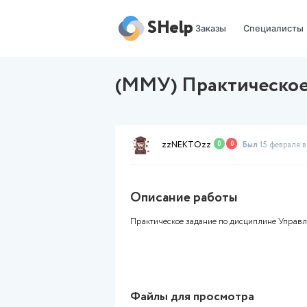
SHelp
Заказы
(ММУ) Практич
zzNEKTOzz
0
0
Описание работы
Практическое задание по дис