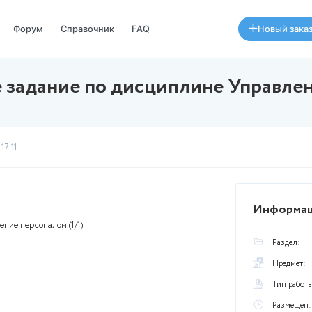
Специалисты
Форум
Справочник
FAQ
еское задание по дисципл
Был
15 февраля в 17:11
циплине Управление персоналом (1/1)