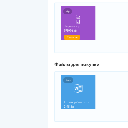
Файлы для просмот
zip
Задание.zip
975994.kb
Скачать
Файлы для покупки