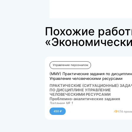
docx
Готовая работа.docx
21951.kb
Похожие р
«Экономич