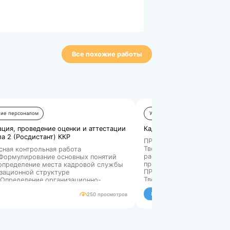
Все п
ы»